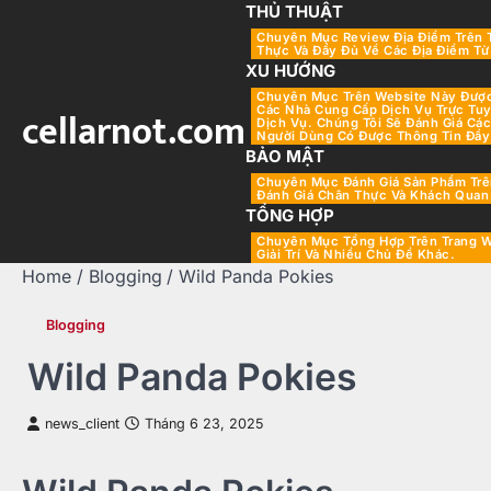
Skip
THỦ THUẬT
to
Chuyên Mục Review Địa Điểm Trên T
Thực Và Đầy Đủ Về Các Địa Điểm Từ
content
XU HƯỚNG
Chuyên Mục Trên Website Này Được 
cellarnot.com
Các Nhà Cung Cấp Dịch Vụ Trực Tuy
Dịch Vụ. Chúng Tôi Sẽ Đánh Giá Cá
Người Dùng Có Được Thông Tin Đầy 
BẢO MẬT
Chuyên Mục Đánh Giá Sản Phẩm Trên
Đánh Giá Chân Thực Và Khách Quan 
TỔNG HỢP
Chuyên Mục Tổng Hợp Trên Trang We
Giải Trí Và Nhiều Chủ Đề Khác.
Home
Blogging
Wild Panda Pokies
Blogging
Wild Panda Pokies
news_client
Tháng 6 23, 2025