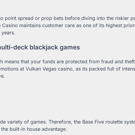
 point spread or prop bets before diving into the riskier pa
Casino maintains customer care as one of its highest priorit
 years.
 multi-deck blackjack games
h means that your funds are protected from fraud and thef
otions at Vulkan Vegas casino, as its packed full of intens
ve.
wide variety of games. Therefore, the Base Five roulette sys
the built-in house advantage.