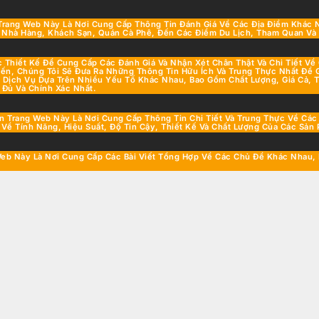
rang Web Này Là Nơi Cung Cấp Thông Tin Đánh Giá Về Các Địa Điểm Khác N
 Nhà Hàng, Khách Sạn, Quán Cà Phê, Đến Các Điểm Du Lịch, Tham Quan Và G
Thiết Kế Để Cung Cấp Các Đánh Giá Và Nhận Xét Chân Thật Và Chi Tiết V
ến, Chúng Tôi Sẽ Đưa Ra Những Thông Tin Hữu Ích Và Trung Thực Nhất Để
c Dịch Vụ Dựa Trên Nhiều Yếu Tố Khác Nhau, Bao Gồm Chất Lượng, Giá Cả,
Đủ Và Chính Xác Nhất.
 Trang Web Này Là Nơi Cung Cấp Thông Tin Chi Tiết Và Trung Thực Về Các 
Về Tính Năng, Hiệu Suất, Độ Tin Cậy, Thiết Kế Và Chất Lượng Của Các Sản
b Này Là Nơi Cung Cấp Các Bài Viết Tổng Hợp Về Các Chủ Đề Khác Nhau, 