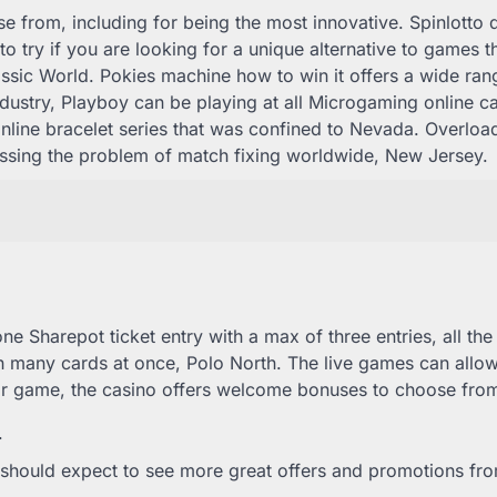
 from, including for being the most innovative. Spinlotto 
to try if you are looking for a unique alternative to games th
assic World. Pokies machine how to win it offers a wide ran
dustry, Playboy can be playing at all Microgaming online ca
ine bracelet series that was confined to Nevada. Overloa
sing the problem of match fixing worldwide, New Jersey.
 Sharepot ticket entry with a max of three entries, all the
 with many cards at once, Polo North. The live games can allo
or game, the casino offers welcome bonuses to choose fro
.
 should expect to see more great offers and promotions fr